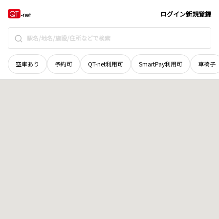
鳥取県
八頭郡八頭町
山志谷
地域選択で探す
ログイン
新規登録
空車あり
予約可
QT-net利用可
SmartPay利用可
車椅子