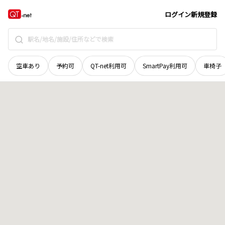
鳥取県
八頭郡八頭町
山田
地域選択で探す
ログイン
新規登録
空車あり
予約可
QT-net利用可
SmartPay利用可
車椅子