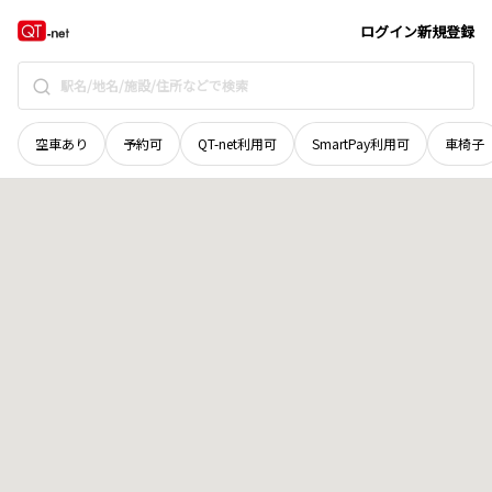
鳥取県
八頭郡八頭町
島
地域選択で探す
ログイン
新規登録
空車あり
予約可
QT-net利用可
SmartPay利用可
車椅子