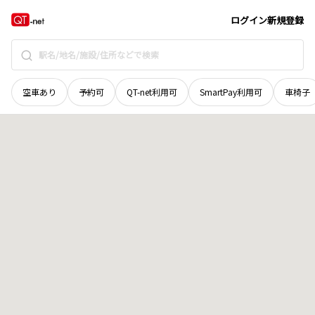
鳥取県
八頭郡八頭町
新興寺
地域選択で探す
ログイン
新規登録
空車あり
予約可
QT-net利用可
SmartPay利用可
車椅子