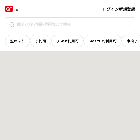
鳥取県
八頭郡八頭町
日田
地域選択で探す
ログイン
新規登録
空車あり
予約可
QT-net利用可
SmartPay利用可
車椅子