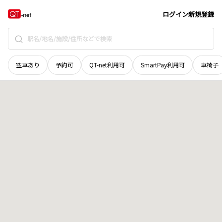
鳥取県
八頭郡八頭町
稗谷
地域選択で探す
ログイン
新規登録
空車あり
予約可
QT-net利用可
SmartPay利用可
車椅子