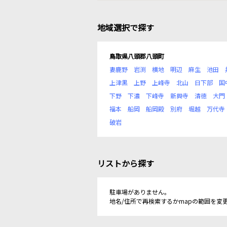
地域選択で探す
鳥取県八頭郡八頭町
妻鹿野
岩渕
横地
明辺
麻生
池田
上津黒
上野
上峰寺
北山
日下部
国
下野
下濃
下峰寺
新興寺
清徳
大門
福本
船岡
船岡殿
別府
堀越
万代寺
破岩
リストから探す
駐車場がありません。
地名/住所で再検索するかmapの範囲を変