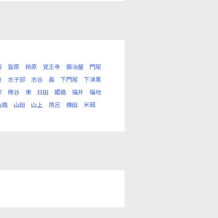
坂
皆原
柿原
覚王寺
鍛冶屋
門尾
枝
志子部
志谷
島
下門尾
下津黒
家
稗谷
東
日田
姫路
福井
福地
山路
山田
山上
用呂
横田
米岡