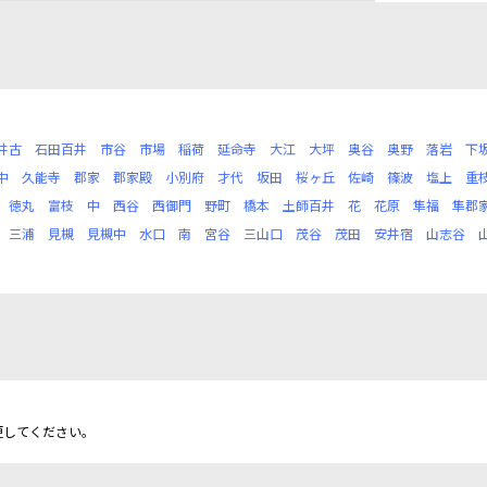
井古
石田百井
市谷
市場
稲荷
延命寺
大江
大坪
奥谷
奥野
落岩
下
中
久能寺
郡家
郡家殿
小別府
才代
坂田
桜ヶ丘
佐崎
篠波
塩上
重
徳丸
富枝
中
西谷
西御門
野町
橋本
土師百井
花
花原
隼福
隼郡
三浦
見槻
見槻中
水口
南
宮谷
三山口
茂谷
茂田
安井宿
山志谷
更してください。