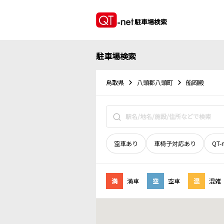
駐車場検索
駐車場検索
鳥取県
八頭郡八頭町
船岡殿
空車あり
車椅子対応あり
QT-
満
満車
空
空車
混
混雑