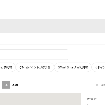
net 予約可
QT-netポイントが貯まる
QT-net SmartPay利用可
dポイ
不
不明
※一部
0件表示
1