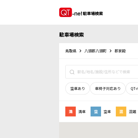
駐車場検索
駐車場検索
鳥取県
八頭郡八頭町
郡家殿
空車あり
車椅子対応あり
QT-
満
満車
空
空車
混
混雑