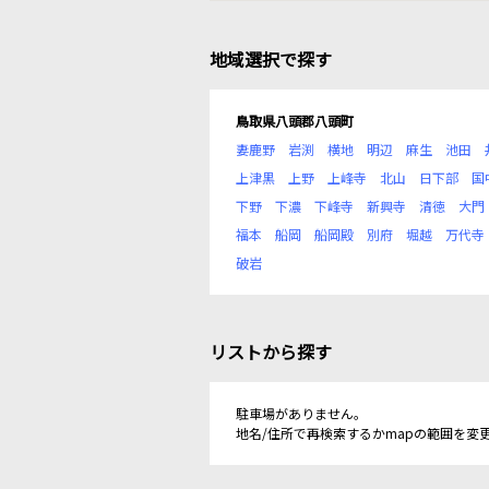
地域選択で探す
鳥取県八頭郡八頭町
妻鹿野
岩渕
横地
明辺
麻生
池田
上津黒
上野
上峰寺
北山
日下部
国
下野
下濃
下峰寺
新興寺
清徳
大門
福本
船岡
船岡殿
別府
堀越
万代寺
破岩
リストから探す
駐車場がありません。
地名/住所で再検索するかmapの範囲を変