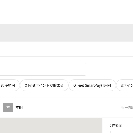
net 予約可
QT-netポイントが貯まる
QT-net SmartPay利用可
dポイ
不
不明
※一部
0件表示
1