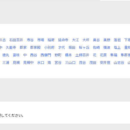
井古
石田百井
市谷
市場
稲荷
延命寺
大江
大坪
奥谷
奥野
落岩
下
中
久能寺
郡家
郡家殿
小別府
才代
坂田
桜ヶ丘
佐崎
篠波
塩上
重
徳丸
富枝
中
西谷
西御門
野町
橋本
土師百井
花
花原
隼福
隼郡
三浦
見槻
見槻中
水口
南
宮谷
三山口
茂谷
茂田
安井宿
山志谷
更してください。