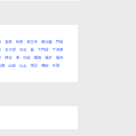
坂
皆原
柿原
覚王寺
鍛冶屋
門尾
枝
志子部
志谷
島
下門尾
下津黒
家
稗谷
東
日田
姫路
福井
福地
山路
山田
山上
用呂
横田
米岡