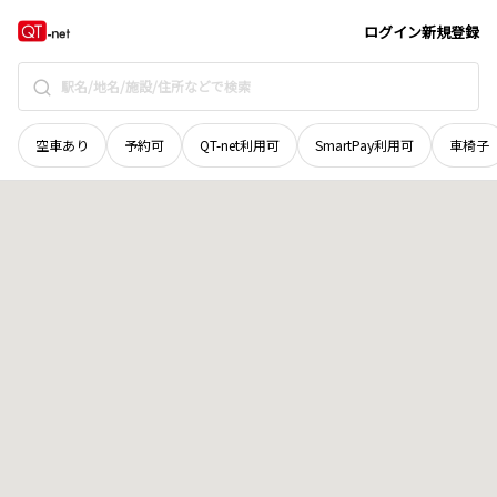
鳥取県
八頭郡智頭町
大字八河谷
地域選択で探す
ログイン
新規登録
空車あり
予約可
QT-net利用可
SmartPay利用可
車椅子