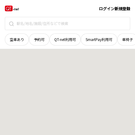
鳥取県
八頭郡智頭町
大字南方
地域選択で探す
ログイン
新規登録
空車あり
予約可
QT-net利用可
SmartPay利用可
車椅子