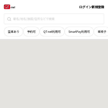
鳥取県
八頭郡智頭町
大字新見
地域選択で探す
ログイン
新規登録
空車あり
予約可
QT-net利用可
SmartPay利用可
車椅子