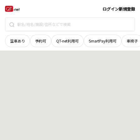
鳥取県
八頭郡智頭町
大字芦津
地域選択で探す
ログイン
新規登録
空車あり
予約可
QT-net利用可
SmartPay利用可
車椅子