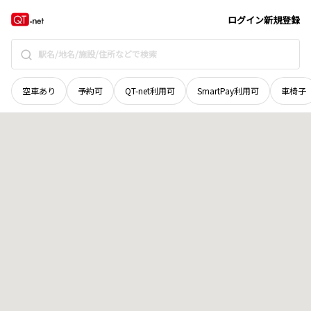
鳥取県
八頭郡智頭町
大字西野
地域選択で探す
ログイン
新規登録
空車あり
予約可
QT-net利用可
SmartPay利用可
車椅子