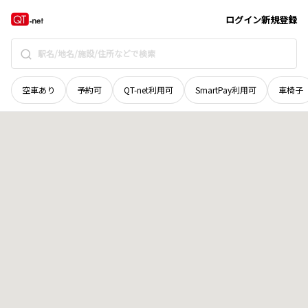
鳥取県
八頭郡智頭町
大字郷原
地域選択で探す
ログイン
新規登録
空車あり
予約可
QT-net利用可
SmartPay利用可
車椅子