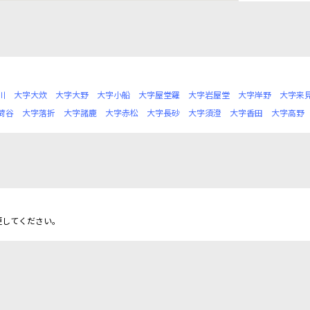
川
大字大炊
大字大野
大字小船
大字屋堂羅
大字岩屋堂
大字岸野
大字来
荷谷
大字落折
大字諸鹿
大字赤松
大字長砂
大字須澄
大字香田
大字高野
更してください。