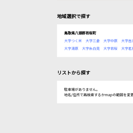
地域選択で探す
鳥取県八頭郡若桜町
大字つく米
大字三倉
大字中原
大字吉
大字湯原
大字糸白見
大字若桜
大字茗
リストから探す
駐車場がありません。
地名/住所で再検索するかmapの範囲を変