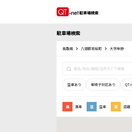
駐車場検索
駐車場検索
鳥取県
八頭郡若桜町
大字岸野
空車あり
車椅子対応あり
QT-
満
満車
空
空車
混
混雑