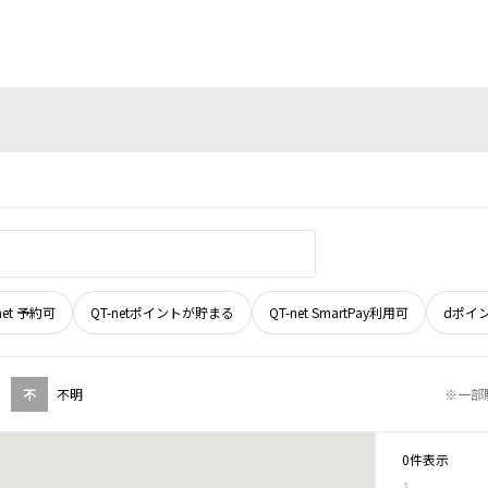
net 予約可
QT-netポイントが貯まる
QT-net SmartPay利用可
dポイ
不
不明
※一部
0件表示
1