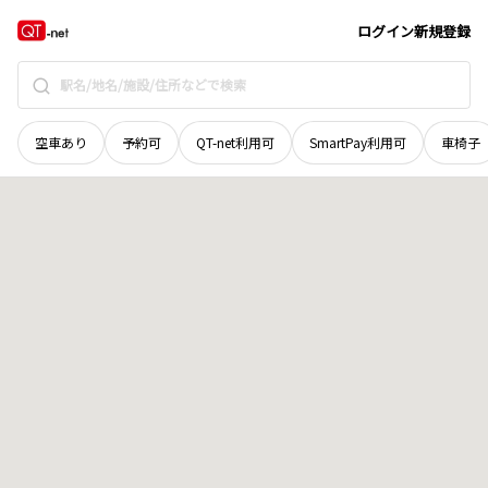
鳥取県
八頭郡若桜町
大字糸白見
地域選択で探す
ログイン
新規登録
空車あり
予約可
QT-net利用可
SmartPay利用可
車椅子