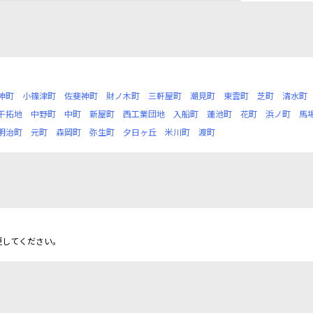
神町
小篠津町
佐斐神町
財ノ木町
三軒屋町
潮見町
東雲町
芝町
清水町
干拓地
中野町
中町
新屋町
西工業団地
入船町
蓮池町
花町
浜ノ町
馬
明治町
元町
森岡町
弥生町
夕日ヶ丘
米川町
渡町
更してください。