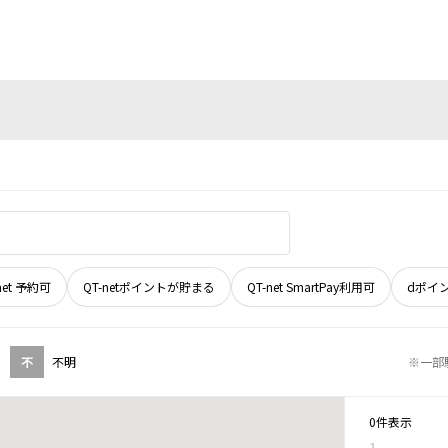
net 予約可
QT-netポイントが貯まる
QT-net SmartPay利用可
dポイ
不
不明
※一部
0件表示
1