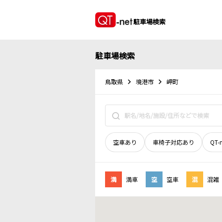
駐車場検索
駐車場検索
鳥取県
境港市
岬町
空車あり
車椅子対応あり
QT-
満
満車
空
空車
混
混雑