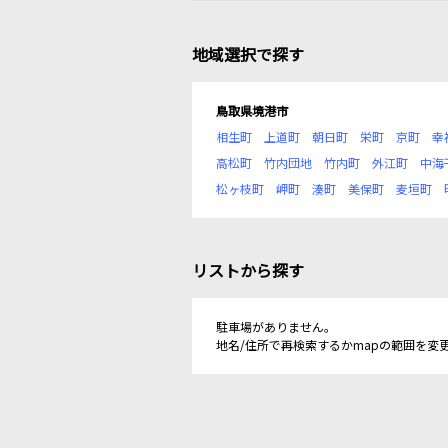
地域選択で探す
鳥取県境港市
相生町
上道町
朝日町
栄町
京町
幸
高松町
竹内団地
竹内町
外江町
中海
松ヶ枝町
岬町
湊町
美保町
麦垣町
リストから探す
駐車場がありません。
地名/住所で再検索するかmapの範囲を変