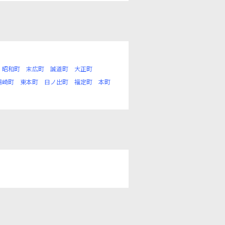
昭和町
末広町
誠道町
大正町
場崎町
東本町
日ノ出町
福定町
本町