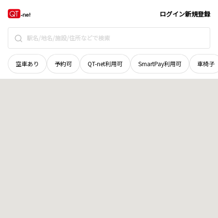
鳥取県
境港市
福定町
地域選択で探す
ログイン
新規登録
空車あり
予約可
QT-net利用可
SmartPay利用可
車椅子