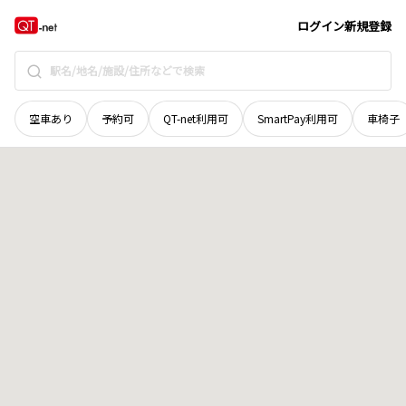
鳥取県
境港市
花町
地域選択で探す
ログイン
新規登録
空車あり
予約可
QT-net利用可
SmartPay利用可
車椅子