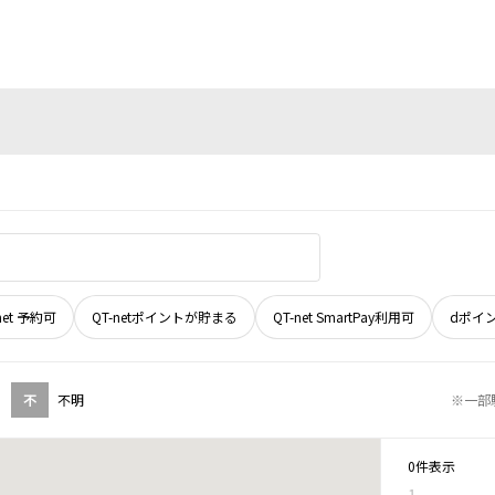
net 予約可
QT-netポイントが貯まる
QT-net SmartPay利用可
dポイ
不
不明
※一部
0件表示
1