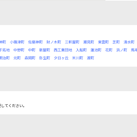
神町
小篠津町
佐斐神町
財ノ木町
三軒屋町
潮見町
東雲町
芝町
清水町
干拓地
中野町
中町
新屋町
西工業団地
入船町
蓮池町
花町
浜ノ町
馬
明治町
元町
森岡町
弥生町
夕日ヶ丘
米川町
渡町
更してください。