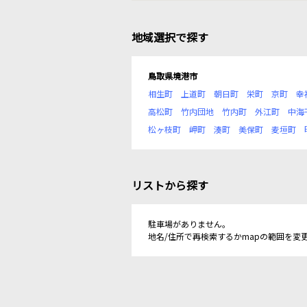
地域選択で探す
鳥取県境港市
相生町
上道町
朝日町
栄町
京町
幸
高松町
竹内団地
竹内町
外江町
中海
松ヶ枝町
岬町
湊町
美保町
麦垣町
リストから探す
駐車場がありません。
地名/住所で再検索するかmapの範囲を変