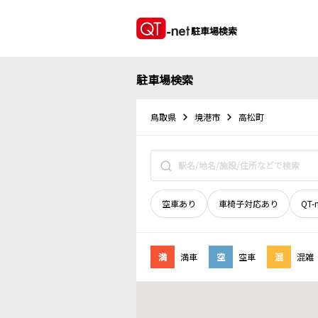
駐車場検索
駐車場検索
鳥取県
境港市
高松町
空車あり
車椅子対応あり
QT-
満
満車
空
空車
混
混雑