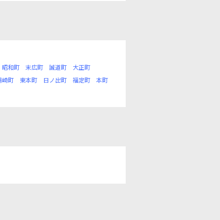
昭和町
末広町
誠道町
大正町
場崎町
東本町
日ノ出町
福定町
本町