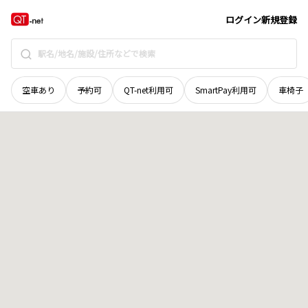
鳥取県
岩美郡岩美町
大字小田
地域選択で探す
ログイン
新規登録
空車あり
予約可
QT-net利用可
SmartPay利用可
車椅子