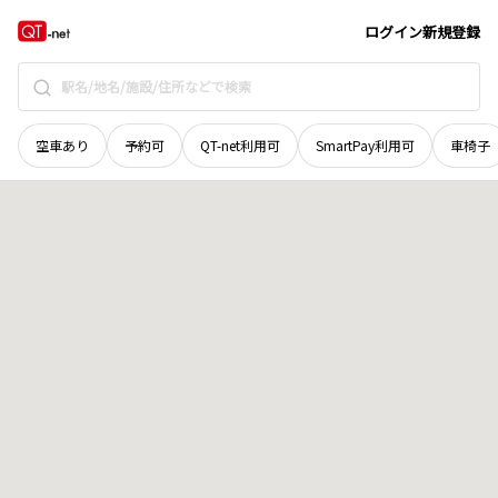
鳥取県
岩美郡岩美町
大字田河内
地域選択で探す
ログイン
新規登録
空車あり
予約可
QT-net利用可
SmartPay利用可
車椅子