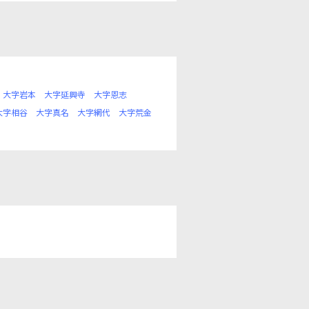
大字岩本
大字延興寺
大字恩志
大字相谷
大字真名
大字網代
大字荒金