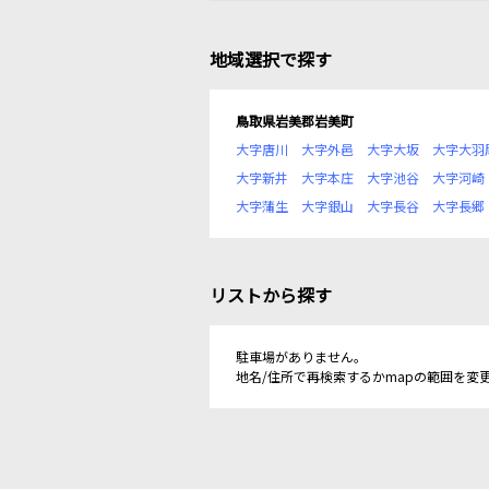
地域選択で探す
鳥取県岩美郡岩美町
大字唐川
大字外邑
大字大坂
大字大羽
大字新井
大字本庄
大字池谷
大字河崎
大字蒲生
大字銀山
大字長谷
大字長郷
リストから探す
駐車場がありません。
地名/住所で再検索するかmapの範囲を変