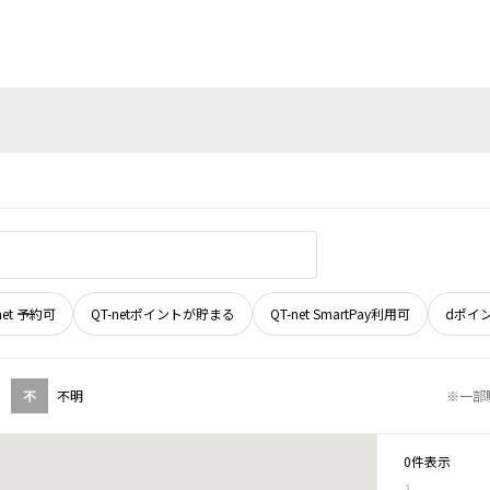
net 予約可
QT-netポイントが貯まる
QT-net SmartPay利用可
dポイ
不
不明
※一部
0件表示
1