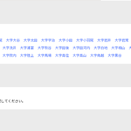
尾
大字大谷
大字太田
大字宇治
大字小田
大字小羽尾
大字岩井
大字岩常
大字洗井
大字浦富
大字牧谷
大字田後
大字田河内
大字白地
大字相山
大字院内
大字陸上
大字馬場
大字高住
大字高山
大字鳥越
大字黒谷
更してください。