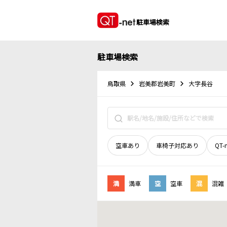
駐車場検索
駐車場検索
鳥取県
岩美郡岩美町
大字長谷
空車あり
車椅子対応あり
QT-
満
満車
空
空車
混
混雑