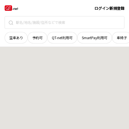
鳥取県
岩美郡岩美町
大字院内
地域選択で探す
ログイン
新規登録
空車あり
予約可
QT-net利用可
SmartPay利用可
車椅子