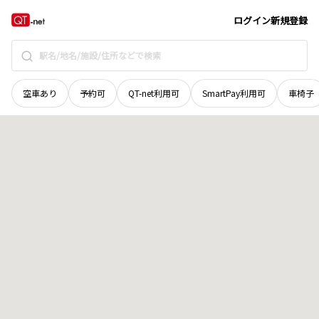
鳥取県
日野郡日南町
下阿毘縁
地域選択で探す
ログイン
新規登録
空車あり
予約可
QT-net利用可
SmartPay利用可
車椅子