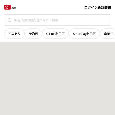
鳥取県
日野郡日南町
丸山
地域選択で探す
ログイン
新規登録
空車あり
予約可
QT-net利用可
SmartPay利用可
車椅子