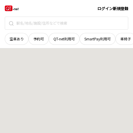
鳥取県
日野郡日南町
菅沢
地域選択で探す
ログイン
新規登録
空車あり
予約可
QT-net利用可
SmartPay利用可
車椅子