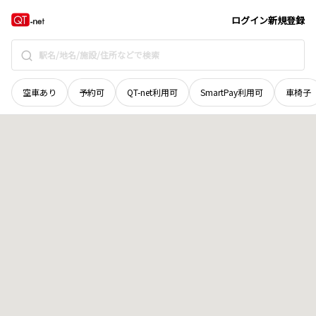
鳥取県
日野郡日野町
中菅
地域選択で探す
ログイン
新規登録
空車あり
予約可
QT-net利用可
SmartPay利用可
車椅子