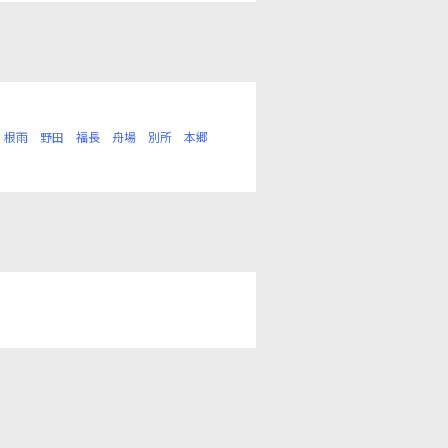
根雨
野田
福長
舟場
別所
本郷