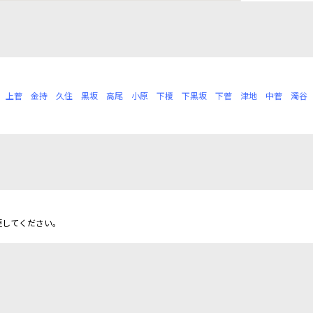
上菅
金持
久住
黒坂
高尾
小原
下榎
下黒坂
下菅
津地
中菅
濁谷
更してください。