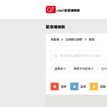
駐車場検索
駐車場検索
鳥取県
日野郡日野町
根雨
空車あり
車椅子対応あり
QT-
満
満車
空
空車
混
混雑