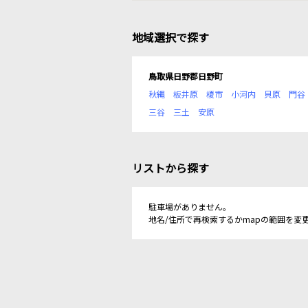
地域選択で探す
鳥取県日野郡日野町
秋縄
板井原
榎市
小河内
貝原
門谷
三谷
三土
安原
リストから探す
駐車場がありません。
地名/住所で再検索するかmapの範囲を変