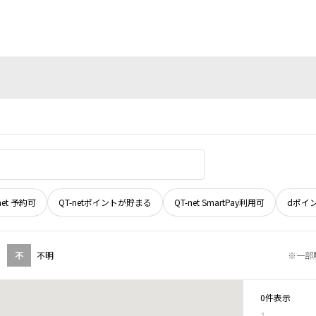
net 予約可
QT-netポイントが貯まる
QT-net SmartPay利用可
dポイ
不
不明
※一部
0件表示
1