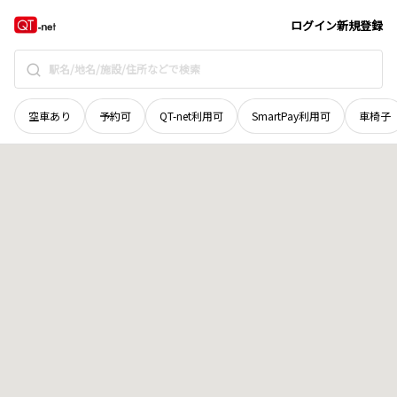
鳥取県
日野郡江府町
大字小江尾
地域選択で探す
ログイン
新規登録
空車あり
予約可
QT-net利用可
SmartPay利用可
車椅子