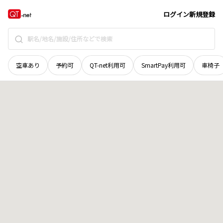
鳥取県
日野郡江府町
大字柿原
地域選択で探す
ログイン
新規登録
空車あり
予約可
QT-net利用可
SmartPay利用可
車椅子