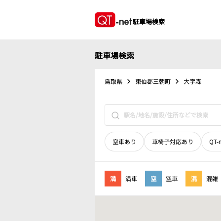
駐車場検索
駐車場検索
鳥取県
東伯郡三朝町
大字森
空車あり
車椅子対応あり
QT-
満
満車
空
空車
混
混雑