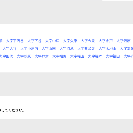
畑
大字下西谷
大字下谷
大字中津
大字久原
大字今泉
大字余戸
大字俵原
大字大谷
大字小河内
大字山田
大字恩地
大字曹源寺
大字木地山
大字本
大字田代
大字砂原
大字神倉
大字福吉
大字福山
大字福本
大字福田
大字
更してください。