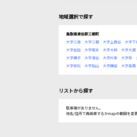
地域選択で探す
鳥取県東伯郡三朝町
大字三徳
大字三朝
大字上西谷
大字下
大字吉田
大字坂本
大字大柿
大字大瀬
大字横手
大字湯谷
大字片柴
大字牧
大字赤松
大字鉛山
大字鎌田
大字高橋
リストから探す
駐車場がありません。
地名/住所で再検索するかmapの範囲を変