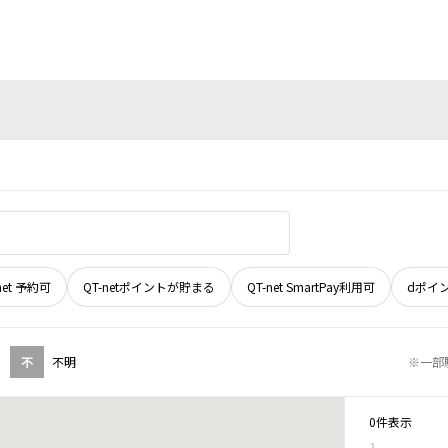
net 予約可
QT-netポイントが貯まる
QT-net SmartPay利用可
dポイ
不
不明
※一部
0件表示
1