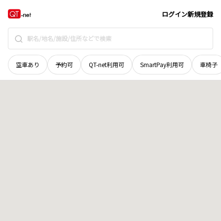
鳥取県
東伯郡三朝町
大字鉛山
地域選択で探す
ログイン
新規登録
空車あり
予約可
QT-net利用可
SmartPay利用可
車椅子