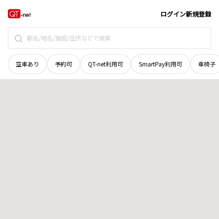
鳥取県
東伯郡北栄町
亀谷
地域選択で探す
ログイン
新規登録
空車あり
予約可
QT-net利用可
SmartPay利用可
車椅子