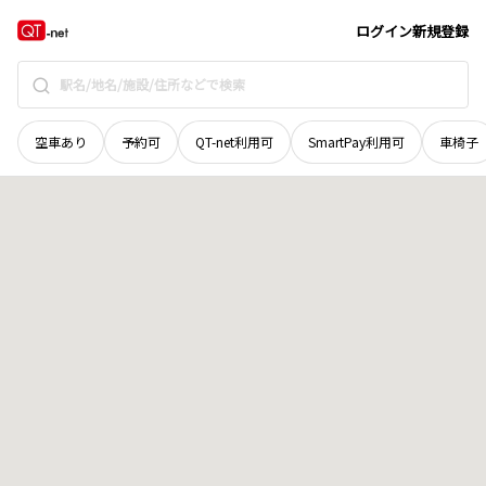
鳥取県
東伯郡北栄町
大島
地域選択で探す
ログイン
新規登録
空車あり
予約可
QT-net利用可
SmartPay利用可
車椅子