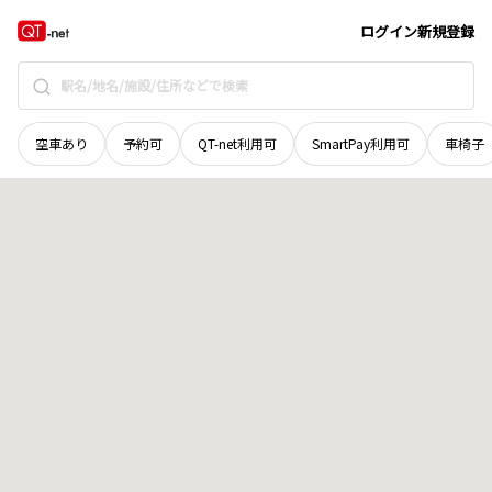
鳥取県
東伯郡北栄町
東園
地域選択で探す
ログイン
新規登録
空車あり
予約可
QT-net利用可
SmartPay利用可
車椅子