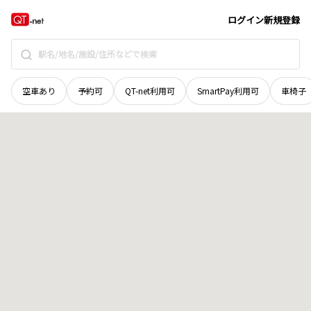
鳥取県
東伯郡湯梨浜町
大字旭
地域選択で探す
ログイン
新規登録
空車あり
予約可
QT-net利用可
SmartPay利用可
車椅子