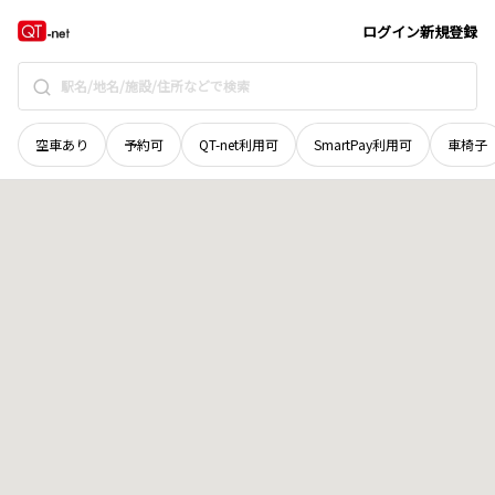
鳥取県
東伯郡湯梨浜町
大字泊
地域選択で探す
ログイン
新規登録
空車あり
予約可
QT-net利用可
SmartPay利用可
車椅子