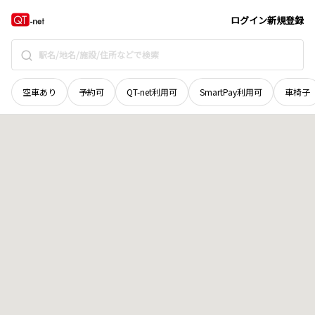
鳥取県
東伯郡湯梨浜町
大字田後
地域選択で探す
ログイン
新規登録
空車あり
予約可
QT-net利用可
SmartPay利用可
車椅子