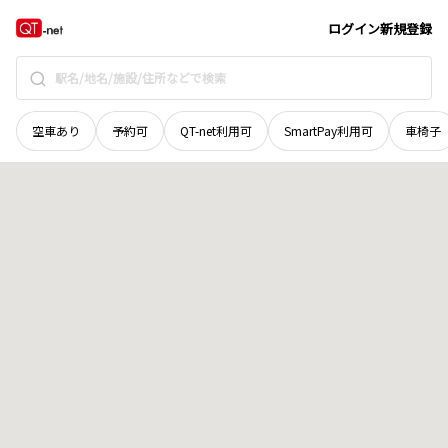
鳥取県
東伯郡琴浦町
大字中村
地域選択で探す
ログイン
新規登録
空車あり
予約可
QT-net利用可
SmartPay利用可
車椅子