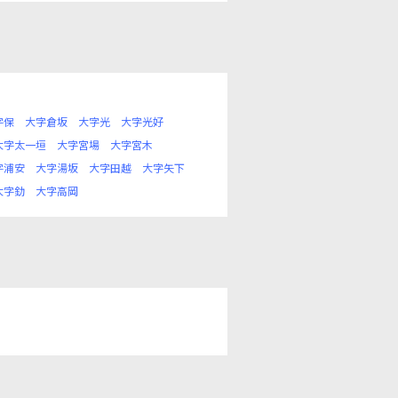
字保
大字倉坂
大字光
大字光好
大字太一垣
大字宮場
大字宮木
字浦安
大字湯坂
大字田越
大字矢下
大字釛
大字高岡