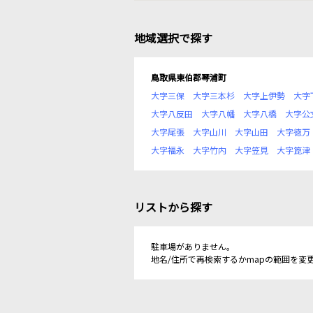
地域選択で探す
鳥取県東伯郡琴浦町
大字三保
大字三本杉
大字上伊勢
大字
大字八反田
大字八幡
大字八橋
大字公
大字尾張
大字山川
大字山田
大字徳万
大字福永
大字竹内
大字笠見
大字箆津
リストから探す
駐車場がありません。
地名/住所で再検索するかmapの範囲を変