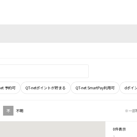
net 予約可
QT-netポイントが貯まる
QT-net SmartPay利用可
dポイ
不
不明
※一部
0件表示
1