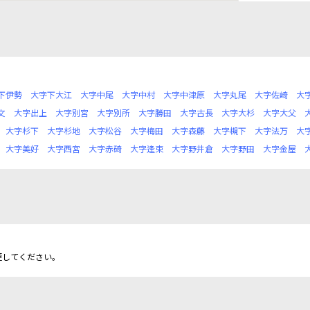
下伊勢
大字下大江
大字中尾
大字中村
大字中津原
大字丸尾
大字佐崎
大
文
大字出上
大字別宮
大字別所
大字勝田
大字古長
大字大杉
大字大父
大字杉下
大字杉地
大字松谷
大字梅田
大字森藤
大字槻下
大字法万
大
大字美好
大字西宮
大字赤碕
大字逢束
大字野井倉
大字野田
大字金屋
更してください。