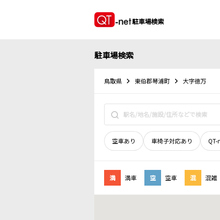
駐車場検索
駐車場検索
鳥取県
東伯郡琴浦町
大字徳万
空車あり
車椅子対応あり
QT-
満
満車
空
空車
混
混雑