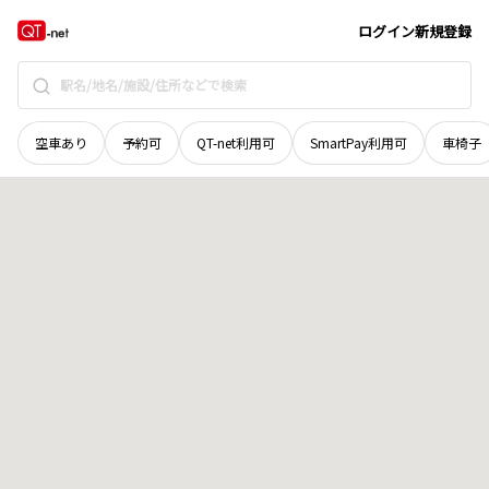
鳥取県
東伯郡琴浦町
大字杉下
地域選択で探す
ログイン
新規登録
空車あり
予約可
QT-net利用可
SmartPay利用可
車椅子