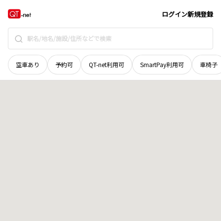
鳥取県
東伯郡琴浦町
大字松谷
地域選択で探す
ログイン
新規登録
空車あり
予約可
QT-net利用可
SmartPay利用可
車椅子