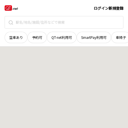
鳥取県
東伯郡琴浦町
大字笠見
地域選択で探す
ログイン
新規登録
空車あり
予約可
QT-net利用可
SmartPay利用可
車椅子