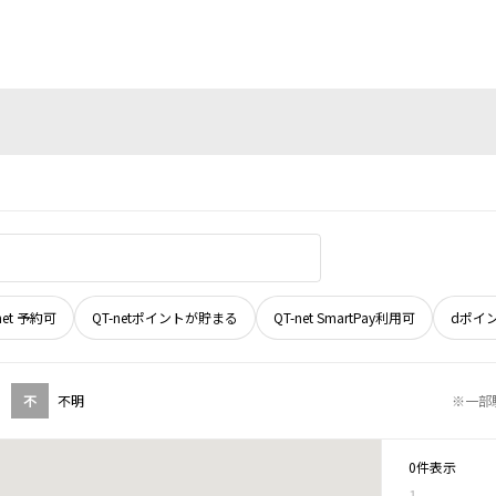
net 予約可
QT-netポイントが貯まる
QT-net SmartPay利用可
dポイ
不
不明
※一部
0件表示
1