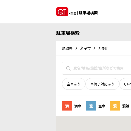
駐車場検索
駐車場検索
鳥取県
米子市
万能町
空車あり
車椅子対応あり
QT-
満
満車
空
空車
混
混雑