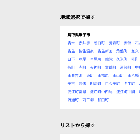
地域選択で探す
鳥取県米子市
青木
赤井手
朝日町
愛宕町
安倍
石
皆生
皆生温泉
皆生新田
角盤町
兼久
日下
車尾
車尾南
熊党
久米町
糀町
茶町
寺町
天神町
富益町
道笑町
中
東倉吉町
東町
東福原
東山町
東八幡
美吉
宗像
明治町
目久美町
弥生町
淀江町富繁
淀江町中西尾
淀江町中間
流通町
両三柳
和田町
リストから探す