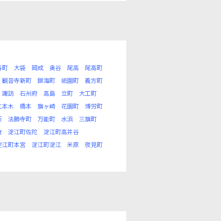
谷町
大袋
岡成
奥谷
尾高
尾高町
観音寺新町
錦海町
祇園町
義方町
諏訪
石州府
高島
立町
大工町
二本木
橋本
旗ヶ崎
花園町
博労町
所
法勝寺町
万能町
水浜
三旗町
波
淀江町佐陀
淀江町高井谷
淀江町本宮
淀江町淀江
米原
夜見町