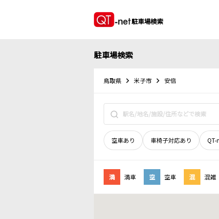
駐車場検索
駐車場検索
鳥取県
米子市
安倍
空車あり
車椅子対応あり
QT-
満
満車
空
空車
混
混雑