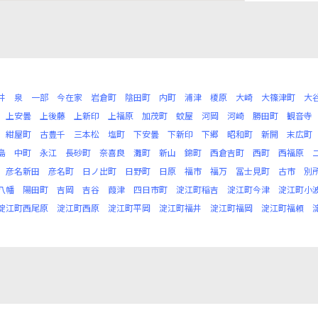
井
泉
一部
今在家
岩倉町
陰田町
内町
浦津
榎原
大崎
大篠津町
大
上安曇
上後藤
上新印
上福原
加茂町
蚊屋
河岡
河崎
勝田町
観音寺
紺屋町
古豊千
三本松
塩町
下安曇
下新印
下郷
昭和町
新開
末広町
島
中町
永江
長砂町
奈喜良
灘町
新山
錦町
西倉吉町
西町
西福原
彦名新田
彦名町
日ノ出町
日野町
日原
福市
福万
冨士見町
古市
別
八幡
陽田町
吉岡
吉谷
葭津
四日市町
淀江町稲吉
淀江町今津
淀江町小
淀江町西尾原
淀江町西原
淀江町平岡
淀江町福井
淀江町福岡
淀江町福頼