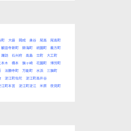
谷町
大袋
岡成
奥谷
尾高
尾高町
観音寺新町
錦海町
祇園町
義方町
諏訪
石州府
高島
立町
大工町
二本木
橋本
旗ヶ崎
花園町
博労町
所
法勝寺町
万能町
水浜
三旗町
波
淀江町佐陀
淀江町高井谷
淀江町本宮
淀江町淀江
米原
夜見町