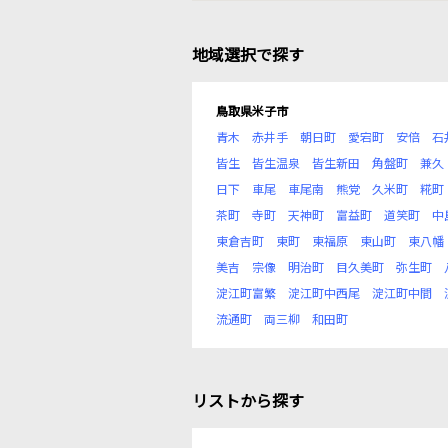
地域選択で探す
鳥取県米子市
青木
赤井手
朝日町
愛宕町
安倍
石
皆生
皆生温泉
皆生新田
角盤町
兼久
日下
車尾
車尾南
熊党
久米町
糀町
茶町
寺町
天神町
富益町
道笑町
中
東倉吉町
東町
東福原
東山町
東八幡
美吉
宗像
明治町
目久美町
弥生町
淀江町富繁
淀江町中西尾
淀江町中間
流通町
両三柳
和田町
リストから探す