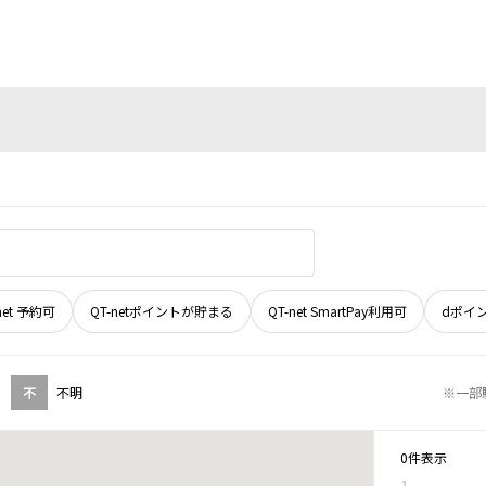
net 予約可
QT-netポイントが貯まる
QT-net SmartPay利用可
dポイ
不
不明
※一部
0件表示
1