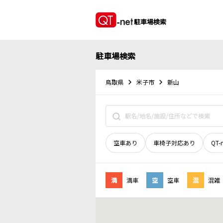
駐車場検索
駐車場検索
鳥取県
米子市
新山
空車あり
車椅子対応あり
QT-
満
満車
空
空車
混
混雑