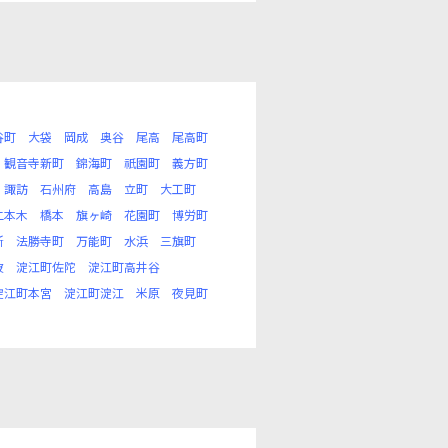
谷町
大袋
岡成
奥谷
尾高
尾高町
観音寺新町
錦海町
祇園町
義方町
諏訪
石州府
高島
立町
大工町
二本木
橋本
旗ヶ崎
花園町
博労町
所
法勝寺町
万能町
水浜
三旗町
波
淀江町佐陀
淀江町高井谷
淀江町本宮
淀江町淀江
米原
夜見町