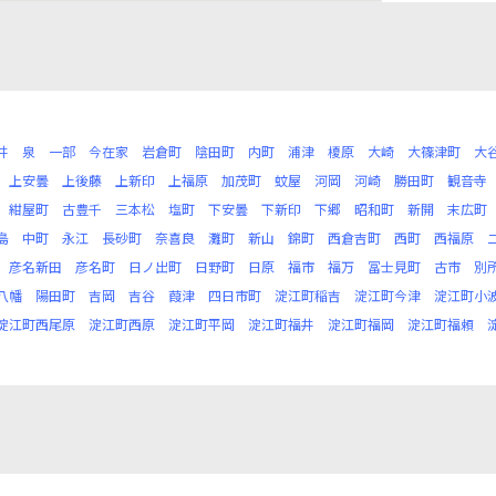
井
泉
一部
今在家
岩倉町
陰田町
内町
浦津
榎原
大崎
大篠津町
大
上安曇
上後藤
上新印
上福原
加茂町
蚊屋
河岡
河崎
勝田町
観音寺
紺屋町
古豊千
三本松
塩町
下安曇
下新印
下郷
昭和町
新開
末広町
島
中町
永江
長砂町
奈喜良
灘町
新山
錦町
西倉吉町
西町
西福原
彦名新田
彦名町
日ノ出町
日野町
日原
福市
福万
冨士見町
古市
別
八幡
陽田町
吉岡
吉谷
葭津
四日市町
淀江町稲吉
淀江町今津
淀江町小
淀江町西尾原
淀江町西原
淀江町平岡
淀江町福井
淀江町福岡
淀江町福頼