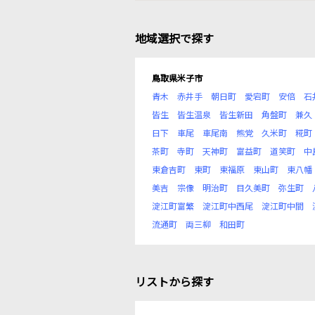
地域選択で探す
鳥取県米子市
青木
赤井手
朝日町
愛宕町
安倍
石
皆生
皆生温泉
皆生新田
角盤町
兼久
日下
車尾
車尾南
熊党
久米町
糀町
茶町
寺町
天神町
富益町
道笑町
中
東倉吉町
東町
東福原
東山町
東八幡
美吉
宗像
明治町
目久美町
弥生町
淀江町富繁
淀江町中西尾
淀江町中間
流通町
両三柳
和田町
リストから探す