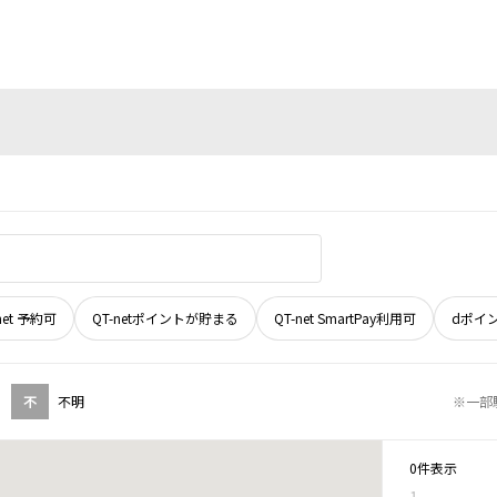
net 予約可
QT-netポイントが貯まる
QT-net SmartPay利用可
dポイ
不
不明
※一部
0件表示
1