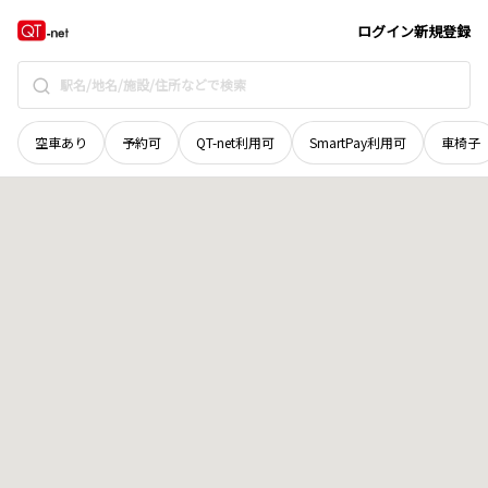
鳥取県
米子市
淀江町富繁
地域選択で探す
ログイン
新規登録
空車あり
予約可
QT-net利用可
SmartPay利用可
車椅子