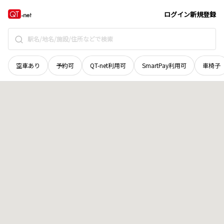
鳥取県
米子市
淀江町福頼
地域選択で探す
ログイン
新規登録
空車あり
予約可
QT-net利用可
SmartPay利用可
車椅子