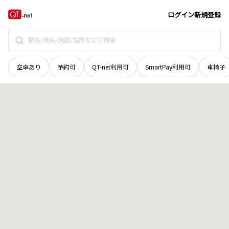
鳥取県
米子市
石州府
地域選択で探す
ログイン
新規登録
空車あり
予約可
QT-net利用可
SmartPay利用可
車椅子